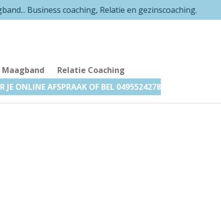
band... Business coaching, Relatie en gezinscoaching.
le Maagband
Relatie Coaching
R JE ONLINE AFSPRAAK OF BEL 0495524278