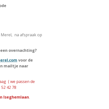
Code
e Merel, na afspraak op
 een overnachting?
erel.com
voor de
n mailtje naar
ag ( we passen de
 52 42 78
an Iseghemlaan
.