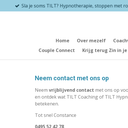
Sla je soms TILT? Hypnotherapie, stoppen met rok
Ga
direct
naar
de
hoofdinhoud
Home
Over mezelf
Coach
Couple Connect
Krijg terug Zin in je
Neem contact met ons op
Neem
vrijblijvend contact
met ons op vo
en ontdek wat TILT Coaching of TILT Hypn
betekenen.
Tot snel Constance
0495 52 42 78