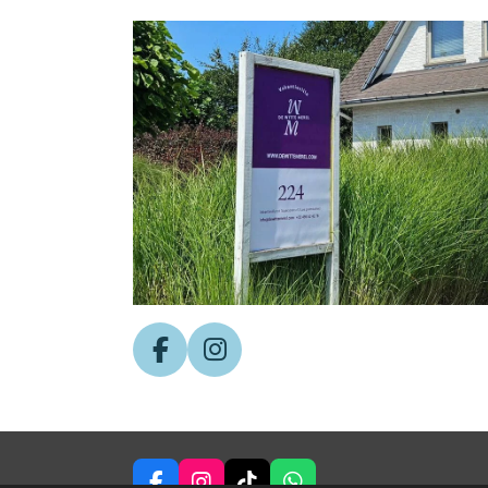
F
I
A
N
C
S
E
T
B
A