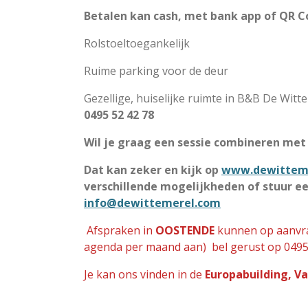
Betalen kan cash, met bank app of QR 
Rolstoeltoegankelijk
Ruime parking voor de deur
Gezellige, huiselijke ruimte in B&B De Witt
0495 52 42 78
Wil je graag een sessie combineren met
Dat kan zeker en kijk op
www.dewittem
verschillende mogelijkheden of stuur ee
info@dewittemerel.com
Afspraken in
OOSTE
N
DE
kunnen op aanvra
agenda per maand aan)
bel gerust op 0495
Je kan ons vinden in de
E
uropabuilding, V