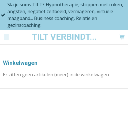
je soms TILT? Hypnotherapie, stoppen met roken,
Ga
ten, negatief zelfbeeld, vermageren, virtuele
direct
band... Business coaching, Relatie en
naar
nscoaching.
de
hoofdinhoud
TILT VERBINDT...
Winkelwagen
Er zitten geen artikelen (meer) in de winkelwagen.